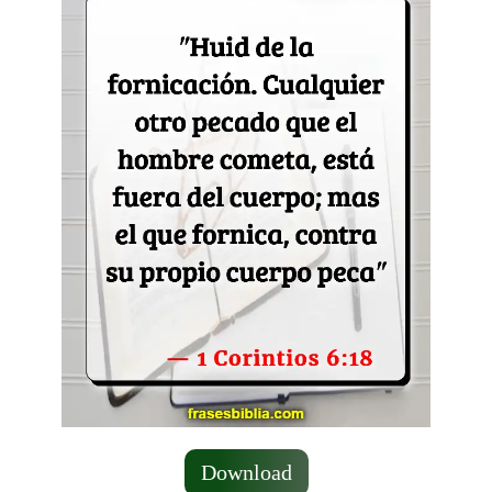
Download