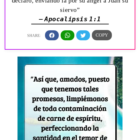
declaró, enviándo la por su ángel á Juan su
siervo”
— Apocalipsis 1:1