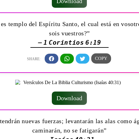
Download
es templo del Espíritu Santo, el cual está en vosotro
sois vuestros?”
— 1 Corintios 6:19
Download
endrán nuevas fuerzas; levantarán las alas como ág
caminarán, no se fatigarán”