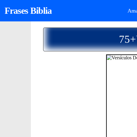
Frases Biblia
Ama
75+