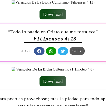
Download
“Todo lo puedo en Cristo que me fortalece”
— Filipenses 4:13
Download
para poco es provechoso; mas la piedad para todo a
esta vida presente, de la venidera”