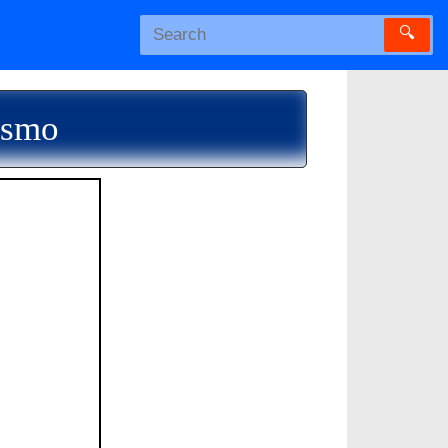
🔍
ismo